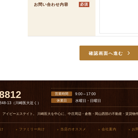
お問い合わせ内容
必須
-8812
営業時間
9:00～17:00
休業日
水曜日・日曜日
羽48-13（川崎医大近く）
、アイビーエステイト。
川崎医大を中心に、中庄周辺・倉敷・岡山西部の不動産・賃貸物
け
ファミリー向け
当店のオススメ
会社案内
お